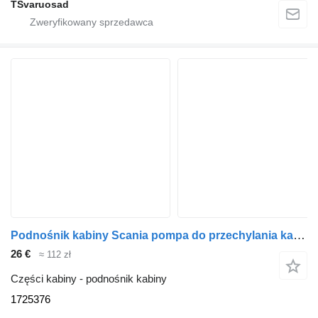
TSvaruosad
Podnośnik kabiny Scania pompa do przechylania kabiny 1725376 do ciągnika siodłowego Scania P230
26 €
≈ 112 zł
Części kabiny - podnośnik kabiny
1725376