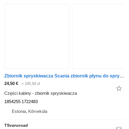
Zbiornik spryskiwacza Scania zbiornik płynu do spryskiwaczy 1854255 do ciągnika siodłowego Scania P230
24,50 €
≈ 105,50 zł
Części kabiny - zbiornik spryskiwacza
1854255 1722483
Estonia, Kõrveküla
TSvaruosad