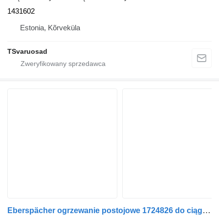
1431602
Estonia, Kõrveküla
TSvaruosad
Eberspächer ogrzewanie postojowe 1724826 do ciągnika siodłowego Scania P380