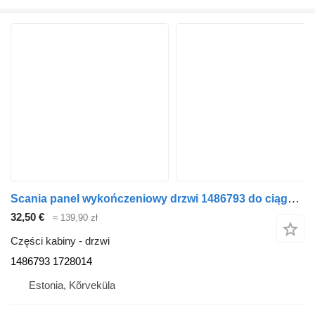
Scania panel wykończeniowy drzwi 1486793 do ciągnika siodłowego Scania P230
32,50 €
≈ 139,90 zł
Części kabiny - drzwi
1486793 1728014
Estonia, Kõrveküla