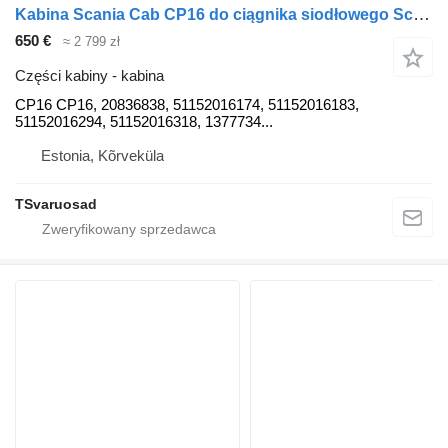
Kabina Scania Cab CP16 do ciągnika siodłowego Scania P230
650 €
≈ 2 799 zł
Części kabiny - kabina
CP16 CP16, 20836838, 51152016174, 51152016183,
51152016294, 51152016318, 1377734...
Estonia, Kõrveküla
TSvaruosad