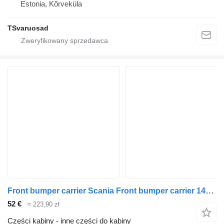
Estonia, Kõrveküla
TSvaruosad
Front bumper carrier Scania Front bumper carrier 1431602 do ciągnika siodłowego Scania P230
52 €
≈ 223,90 zł
Części kabiny - inne części do kabiny