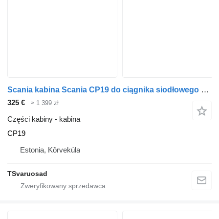
Scania kabina Scania CP19 do ciągnika siodłowego Scania P94
325 €
≈ 1 399 zł
Części kabiny - kabina
CP19
Estonia, Kõrveküla
TSvaruosad