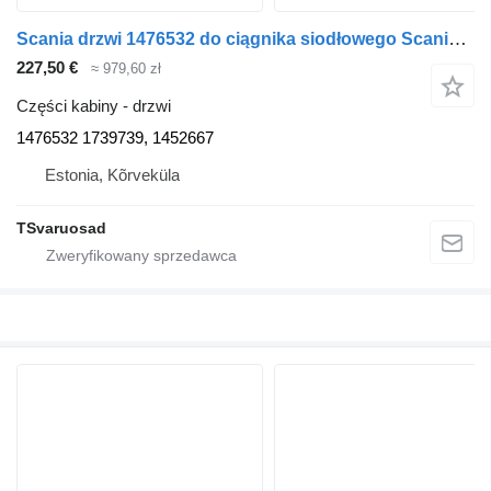
Scania drzwi 1476532 do ciągnika siodłowego Scania P94
227,50 €
≈ 979,60 zł
Części kabiny - drzwi
1476532 1739739, 1452667
Estonia, Kõrveküla
TSvaruosad