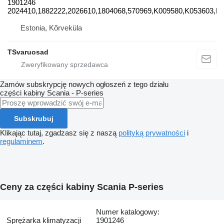
1901246
2024410,1882222,2026610,1804068,570969,K009580,K053603,L
Estonia, Kõrveküla
TSvaruosad
Zamów subskrypcję nowych ogłoszeń z tego działu
części kabiny
Scania - P-series
Subskrubuj
Klikając tutaj, zgadzasz się z naszą
polityką prywatności
i
regulaminem
.
Ceny za części kabiny Scania P-series
Numer katalogowy:
Sprężarka klimatyzacji
1901246