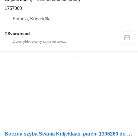
1757969
Estonia, Kõrveküla
TSvaruosad
Boczna szyba Scania Küljeklaas, parem 1306260 do ciągnika siodłowego Scania P230