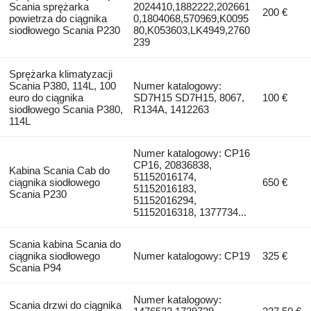
Scania sprężarka
2024410,1882222,202661
200 €
powietrza do ciągnika
0,1804068,570969,K0095
siodłowego Scania P230
80,K053603,LK4949,2760
239
Sprężarka klimatyzacji
Scania P380, 114L, 100
Numer katalogowy:
euro do ciągnika
SD7H15 SD7H15, 8067,
100 €
siodłowego Scania P380,
R134A, 1412263
114L
Numer katalogowy: CP16
CP16, 20836838,
Kabina Scania Cab do
51152016174,
ciągnika siodłowego
650 €
51152016183,
Scania P230
51152016294,
51152016318, 1377734...
Scania kabina Scania do
ciągnika siodłowego
Numer katalogowy: CP19
325 €
Scania P94
Numer katalogowy:
Scania drzwi do ciągnika