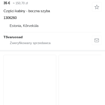
35 €
≈ 150,70 zł
Części kabiny - boczna szyba
1306260
Estonia, Kõrveküla
TSvaruosad