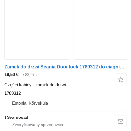
Zamek do drzwi Scania Door lock 1789312 do ciągnika siodłowego Scania P230
19,50 €
≈ 83,97 zł
Części kabiny - zamek do drzwi
1789312
Estonia, Kõrveküla
TSvaruosad