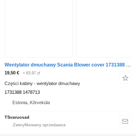
Wentylator dmuchawy Scania Blower cover 1731388 do ciągnika siodłowego Scania P230
19,50 €
≈ 83,97 zł
Części kabiny - wentylator dmuchawy
1731388 1478713
Estonia, Kõrveküla
TSvaruosad