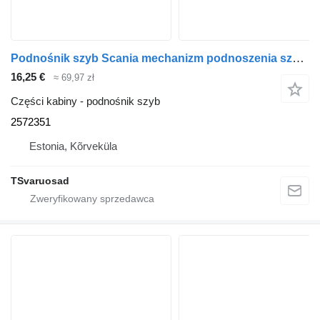
Podnośnik szyb Scania mechanizm podnoszenia szyby bocznej 2572351 do ciągnika siodłowego Scania P230
16,25 €
≈ 69,97 zł
Części kabiny - podnośnik szyb
2572351
Estonia, Kõrveküla
TSvaruosad