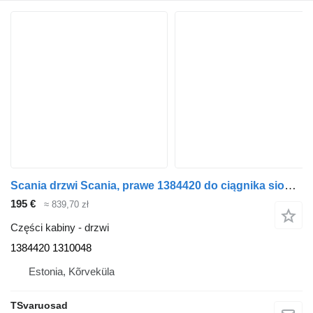
Scania drzwi Scania, prawe 1384420 do ciągnika siodłowego Scania P94
195 €
≈ 839,70 zł
Części kabiny - drzwi
1384420 1310048
Estonia, Kõrveküla
TSvaruosad