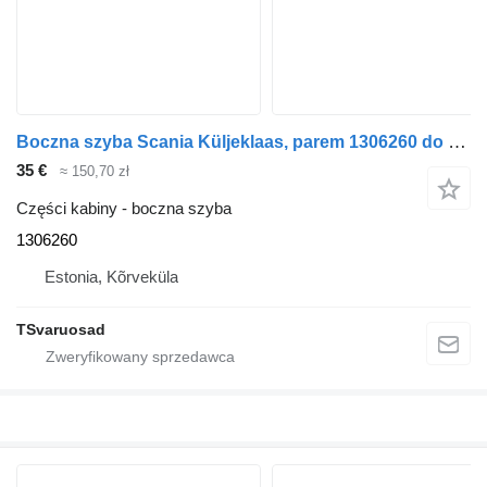
Boczna szyba Scania Küljeklaas, parem 1306260 do ciągnika siodłowego Scania P230
35 €
≈ 150,70 zł
Części kabiny - boczna szyba
1306260
Estonia, Kõrveküla
TSvaruosad