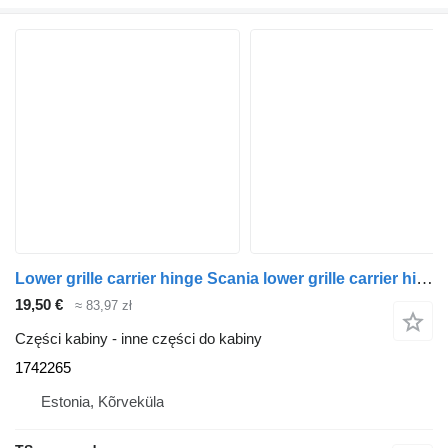
Lower grille carrier hinge Scania lower grille carrier hinge 1742265 do ciągnika siodłowego Scania P230
19,50 €
≈ 83,97 zł
Części kabiny - inne części do kabiny
1742265
Estonia, Kõrveküla