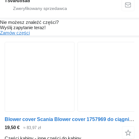
TSvaruosad
Nie możesz znaleźć części?
Wyślij zapytanie teraz!
Zamów części
Blower cover Scania Blower cover 1757969 do ciągnika siodłowego Scania P230
19,50 €
≈ 83,97 zł
Części kabiny - inne części do kabiny