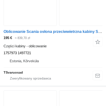
Oblicowanie Scania osłona przeciwwietrzna kabiny Scania, dach 1757973 do ciągnika siodłowego Scania P94
195 €
≈ 839,70 zł
Części kabiny - oblicowanie
1757973 1497721
Estonia, Kõrveküla
TSvaruosad