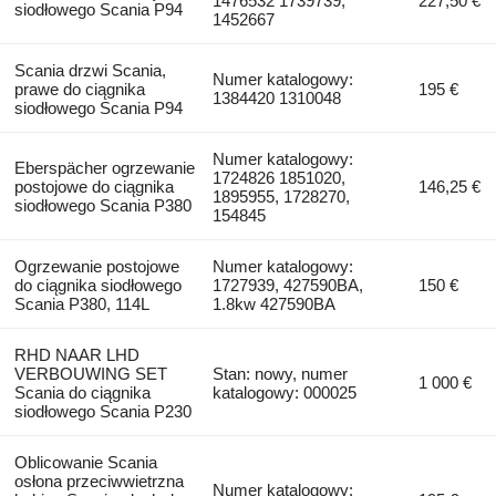
1476532 1739739,
227,50 €
siodłowego Scania P94
1452667
Scania drzwi Scania,
Numer katalogowy:
prawe do ciągnika
195 €
1384420 1310048
siodłowego Scania P94
Numer katalogowy:
Eberspächer ogrzewanie
1724826 1851020,
postojowe do ciągnika
146,25 €
1895955, 1728270,
siodłowego Scania P380
154845
Ogrzewanie postojowe
Numer katalogowy:
do ciągnika siodłowego
1727939, 427590BA,
150 €
Scania P380, 114L
1.8kw 427590BA
RHD NAAR LHD
VERBOUWING SET
Stan: nowy, numer
1 000 €
Scania do ciągnika
katalogowy: 000025
siodłowego Scania P230
Oblicowanie Scania
osłona przeciwwietrzna
Numer katalogowy: