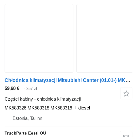
Chłodnica klimatyzacji Mitsubishi Canter (01.01-) MK583326 do ciągnika siodłowego Mitsubishi Canter (2001-)
59,68 €
≈ 257 zł
Części kabiny - chłodnica klimatyzacji
MK583326 MK583318 MK583319
diesel
Estonia, Tallinn
TruckParts Eesti OÜ