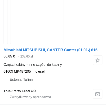
Mitsubishi MITSUBISHI, CANTER Canter (01.01-) 61609 MK487205 do ciągnika siodłowego Mitsubishi Canter (2001-)
55,65 €
≈ 239,60 zł
Części kabiny - inne części do kabiny
61609 MK487205
diesel
Estonia, Tallinn
TruckParts Eesti OÜ