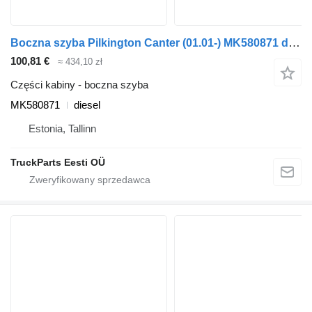
Boczna szyba Pilkington Canter (01.01-) MK580871 do ciągnika siodłowego Mitsubishi Canter (2001-)
100,81 €
≈ 434,10 zł
Części kabiny - boczna szyba
MK580871
diesel
Estonia, Tallinn
TruckParts Eesti OÜ