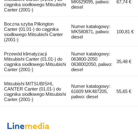
MK629095, paliwo:
67,74 €
ciągnika siodłowego Mitsubishi
diesel
Canter (2001-)
Boczna szyba Pilkington
Numer katalogowy:
Canter (01.01-) do ciągnika
MK580871, paliwo:
100,81 €
siodłowego Mitsubishi Canter
diesel
(2001-)
Przewód klimatyzacji
Numer katalogowy:
Mitsubishi Canter (01.01-) do
063800-2050
35,48 €
ciągnika siodłowego Mitsubishi
0638002050, paliwo:
Canter (2001-)
diesel
Mitsubishi MITSUBISHI,
Numer katalogowy:
CANTER Canter (01.01-) do
61609 MK487205,
55,65 €
ciągnika siodłowego Mitsubishi
paliwo: diesel
Canter (2001-)