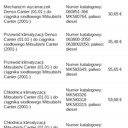
Mechanizm wycieraczek
Numer katalogowy:
Denso Canter (01.01-) do
060851-366
30,65 €
ciągnika siodłowego Mitsubishi
MK580764, paliwo:
Canter (2001-)
diesel
Przewód klimatyzacji Denso
Numer katalogowy:
Canter (01.01-) do ciągnika
063800-2050
35,48 €
siodłowego Mitsubishi Canter
0638002050, paliwo:
(2001-)
diesel
Przewód klimatyzacji
Numer katalogowy:
Mitsubishi Canter (01.01-) do
MK583349, paliwo:
55,65 €
ciągnika siodłowego Mitsubishi
diesel
Canter (2001-)
Numer katalogowy:
Chłodnica klimatyzacji
MK583326
Mitsubishi Canter (01.01-) do
MK583318
59,68 €
ciągnika siodłowego Mitsubishi
MK583319, paliwo:
Canter (2001-)
diesel
Chłodnica klimatyzacji
Numer katalogowy:
Mitsubishi Canter (01.01-) do