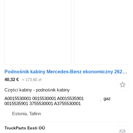
Podnośnik kabiny Mercedes-Benz ekonomiczny 2628 (01.98-) A0015530001 do ciągnika siodłowego Mercedes-Benz Econic (1998-2014)
40,32 €
≈ 173,60 zł
Części kabiny - podnośnik kabiny
A0015530001 0015530001 A0015535901
gaz
0015535901 3755530001 A3755530001
Estonia, Tallinn
TruckParts Eesti OÜ