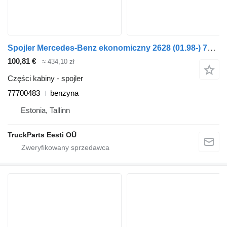
Spojler Mercedes-Benz ekonomiczny 2628 (01.98-) 77700483 do ciągnika siodłowego Mercedes-Benz Econic (1998-2014)
100,81 €
≈ 434,10 zł
Części kabiny - spojler
77700483
benzyna
Estonia, Tallinn
TruckParts Eesti OÜ