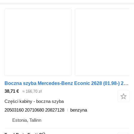
Boczna szyba Mercedes-Benz Econic 2628 (01.98-) 20503160 do ciągnika siodłowego Mercedes-Benz Econic (1998-2014)
38,71 €
≈ 166,70 zł
Części kabiny - boczna szyba
20503160 20710680 20827128
benzyna
Estonia, Tallinn