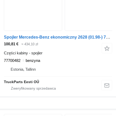
Spojler Mercedes-Benz ekonomiczny 2628 (01.98-) 77700482 do ciągnika siodłowego Mercedes-Benz Econic (1998-2014)
100,81 €
≈ 434,10 zł
Części kabiny - spojler
77700482
benzyna
Estonia, Tallinn
TruckParts Eesti OÜ