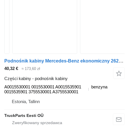
Podnośnik kabiny Mercedes-Benz ekonomiczny 2628 (01.98-) A0015530001 do ciągnika siodłowego Mercedes-Benz Econic (1998-2014)
40,32 €
≈ 173,60 zł
Części kabiny - podnośnik kabiny
A0015530001 0015530001 A0015535901
benzyna
0015535901 3755530001 A3755530001
Estonia, Tallinn
TruckParts Eesti OÜ