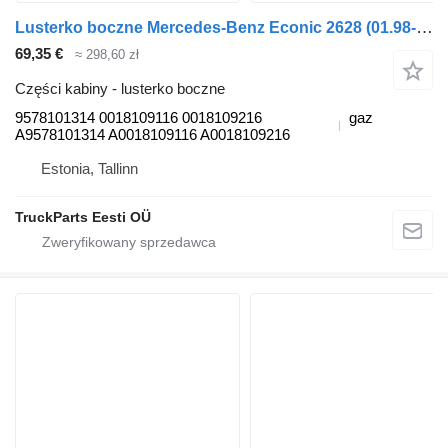
Lusterko boczne Mercedes-Benz Econic 2628 (01.98-) 9578101314 do ciągnika siodłowego Mercedes-Benz Econic (1998-2014)
69,35 €
≈ 298,60 zł
Części kabiny - lusterko boczne
9578101314 0018109116 0018109216
gaz
A9578101314 A0018109116 A0018109216
Estonia, Tallinn
TruckParts Eesti OÜ