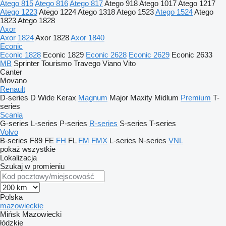
Atego 815
Atego 816
Atego 817
Atego 918
Atego 1017
Atego 1217
Atego 1223
Atego 1224
Atego 1318
Atego 1523
Atego 1524
Atego
1823
Atego 1828
Axor
Axor 1824
Axor 1828
Axor 1840
Econic
Econic 1828
Econic 1829
Econic 2628
Econic 2629
Econic 2633
MB
Sprinter
Tourismo
Travego
Viano
Vito
Canter
Movano
Renault
D-series
D Wide
Kerax
Magnum
Major
Maxity
Midlum
Premium
T-
series
Scania
G-series
L-series
P-series
R-series
S-series
T-series
Volvo
B-series
F89
FE
FH
FL
FM
FMX
L-series
N-series
VNL
pokaż wszystkie
Lokalizacja
Szukaj w promieniu
Polska
mazowieckie
Mińsk Mazowiecki
łódzkie