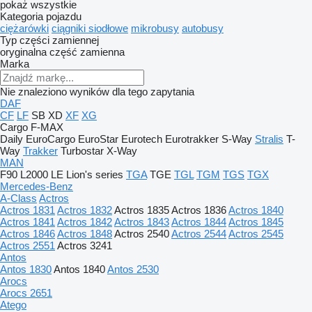
pokaż wszystkie
Kategoria pojazdu
ciężarówki
ciągniki siodłowe
mikrobusy
autobusy
Typ części zamiennej
oryginalna część zamienna
Marka
Nie znaleziono wyników dla tego zapytania
DAF
CF
LF
SB
XD
XF
XG
Cargo
F-MAX
Daily
EuroCargo
EuroStar
Eurotech
Eurotrakker
S-Way
Stralis
T-
Way
Trakker
Turbostar
X-Way
MAN
F90
L2000
LE
Lion's series
TGA
TGE
TGL
TGM
TGS
TGX
Mercedes-Benz
A-Class
Actros
Actros 1831
Actros 1832
Actros 1835
Actros 1836
Actros 1840
Actros 1841
Actros 1842
Actros 1843
Actros 1844
Actros 1845
Actros 1846
Actros 1848
Actros 2540
Actros 2544
Actros 2545
Actros 2551
Actros 3241
Antos
Antos 1830
Antos 1840
Antos 2530
Arocs
Arocs 2651
Atego