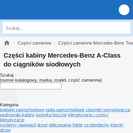
Części zamienne
Części zamienne Mercedes-Benz Tru
Części kabiny Mercedes-Benz A-Class
do ciągników siodłowych
Szukaj
(numer katalogowy, marka, model, część zamienna)
Kategoria
lodówki samochodowe
radia samochodowe
zbiorniki spryskiwacza
podnośniki kabiny
lusterka boczne
klimatyzacje i części
klimatyzacje
systemy nawigacji
drzwi
oblicowania
fotele
szyberdachy
klamki
drzwi