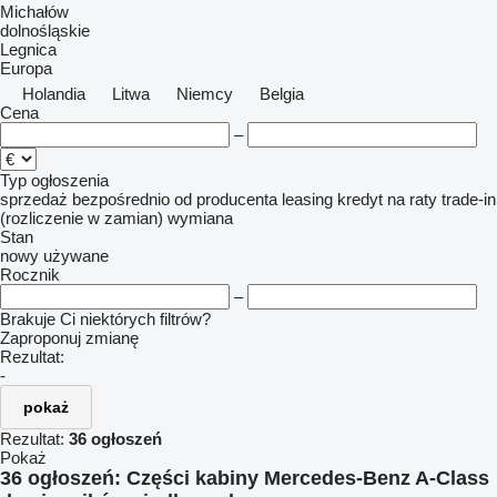
Michałów
dolnośląskie
Legnica
Europa
Holandia
Litwa
Niemcy
Belgia
Cena
–
Typ ogłoszenia
sprzedaż
bezpośrednio od producenta
leasing
kredyt
na raty
trade-in
(rozliczenie w zamian)
wymiana
Stan
nowy
używane
Rocznik
–
Brakuje Ci niektórych filtrów?
Zaproponuj zmianę
Rezultat:
-
pokaż
Rezultat:
36 ogłoszeń
Pokaż
36 ogłoszeń:
Części kabiny Mercedes-Benz A-Class