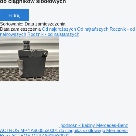
do ciągników siodłowych
Filtruj
Sortowanie
:
Data zamieszczenia
Data zamieszczenia
Od najdroższych
Od najtańszych
Rocznik - od
najnowszych
Rocznik - od najstarszych
podnośnik kabiny Mercedes-Benz
ACTROS MP4 A9605530001 do ciągnika siodłowego Mercedes-
Benz ACTROS MP4 A9605530001