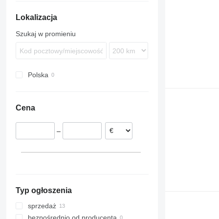
Recreo
S-Class
Transliner
Safari
8900
Lokalizacja
Sprinter
9700
Tourino
9900
Szukaj w promieniu
Tourismo
B-series
Travego
Vario
Polska
Cena
–
Typ ogłoszenia
sprzedaż
bezpośrednio od producenta