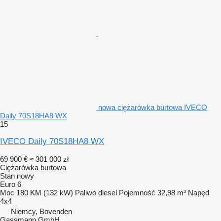
nowa ciężarówka burtowa IVECO
Daily 70S18HA8 WX
15
IVECO Daily 70S18HA8 WX
69 900 €
≈ 301 000 zł
Ciężarówka burtowa
Stan
nowy
Euro 6
Moc
180 KM (132 kW)
Paliwo
diesel
Pojemność
32,98 m³
Napęd
4x4
Niemcy, Bovenden
Gassmann GmbH