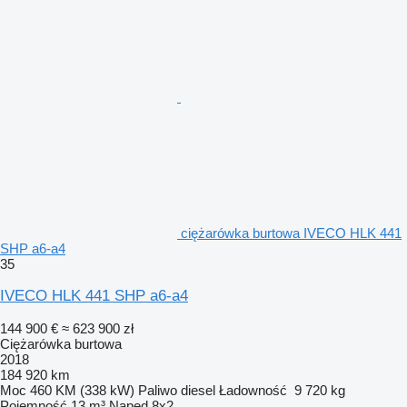
ciężarówka burtowa IVECO HLK 441
SHP a6-a4
35
IVECO HLK 441 SHP a6-a4
144 900 €
≈ 623 900 zł
Ciężarówka burtowa
2018
184 920 km
Moc
460 KM (338 kW)
Paliwo
diesel
Ładowność
9 720 kg
Pojemność
13 m³
Napęd
8x2