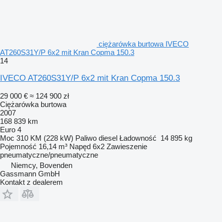
ciężarówka burtowa IVECO
AT260S31Y/P 6x2 mit Kran Copma 150.3
14
IVECO AT260S31Y/P 6x2 mit Kran Copma 150.3
29 000 €
≈ 124 900 zł
Ciężarówka burtowa
2007
168 839 km
Euro 4
Moc
310 KM (228 kW)
Paliwo
diesel
Ładowność
14 895 kg
Pojemność
16,14 m³
Napęd
6x2
Zawieszenie
pneumatyczne/pneumatyczne
Niemcy, Bovenden
Gassmann GmbH
Kontakt z dealerem