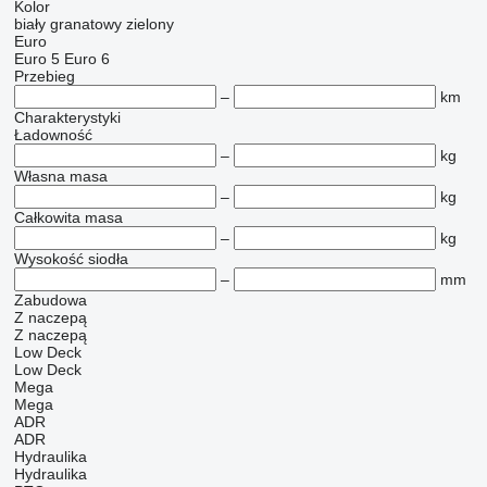
Kolor
biały
granatowy
zielony
Euro
Euro 5
Euro 6
Przebieg
–
km
Charakterystyki
Ładowność
–
kg
Własna masa
–
kg
Całkowita masa
–
kg
Wysokość siodła
–
mm
Zabudowa
Z naczepą
Z naczepą
Low Deck
Low Deck
Mega
Mega
ADR
ADR
Hydraulika
Hydraulika