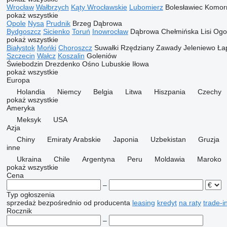
Wrocław
Wałbrzych
Kąty Wrocławskie
Lubomierz
Bolesławiec
Komorn
pokaż wszystkie
Opole
Nysa
Prudnik
Brzeg
Dąbrowa
Bydgoszcz
Sicienko
Toruń
Inowrocław
Dąbrowa Chełmińska
Lisi Og
pokaż wszystkie
Białystok
Mońki
Choroszcz
Suwałki
Rzędziany
Zawady
Jeleniewo
Ła
Szczecin
Wałcz
Koszalin
Goleniów
Świebodzin
Drezdenko
Ośno Lubuskie
Iłowa
pokaż wszystkie
Europa
Holandia
Niemcy
Belgia
Litwa
Hiszpania
Czechy
pokaż wszystkie
Ameryka
Meksyk
USA
Azja
Chiny
Emiraty Arabskie
Japonia
Uzbekistan
Gruzja
inne
Ukraina
Chile
Argentyna
Peru
Moldawia
Maroko
pokaż wszystkie
Cena
–
Typ ogłoszenia
sprzedaż
bezpośrednio od producenta
leasing
kredyt
na raty
trade-i
Rocznik
–