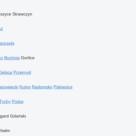
oszyce
Strawczyn
ut
gorzela
ko
Bochnia
Gorlice
Dębica
Przemyśl
zowiecki
Kutno
Radomsko
Pabianice
Tychy
Pniów
ogard Gdański
hełm