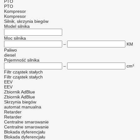
PTO
PTO
Kompresor
Kompresor
Silnik, skrzynia biegów
Model silnika
Moc silnika
–
KM
Paliwo
diesel
Pojemność silnika
–
cm³
Filtr cząstek stałych
Filtr cząstek stałych
EEV
EEV
Zbiornik AdBlue
Zbiornik AdBlue
Skrzynia biegów
automat
manualna
Retarder
Retarder
Centralne smarowanie
Centralne smarowanie
Blokada dyferencjału
Blokada dyferencjału