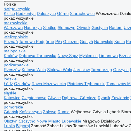
Polska
świętokrzyskie
Kielce
Bodzentyn
Daleszyce
Górno
Starachowice
Włoszczowa
Dział
pokaż wszystkie
mazowieckie
Warszawa
Nadarzyn
Siedlce
Słomczyn
Otwock
Gostynin
Radom
Urz
pokaż wszystkie
wielkopolskie
Poznań
Tarnowo Podgórne
Piła
Gniezno
Gostyń
Namysłaki
Konin
Po
pokaż wszystkie
małopolskie
Kraków
Dąbrowa Tarnowska
Nowy Sącz
Myślenice
Limanowa
Brzes
pokaż wszystkie
podkarpackie
Rzeszów
Kotowa Wola
Stalowa Wola
Jarosław
Tarnobrzeg
Gorzyce
pokaż wszystkie
łódzkie
Łódź
Ozorków
Rawa Mazowiecka
Piotrków Trybunalski
Tomaszów Ma
pokaż wszystkie
śląskie
Katowice
Częstochowa
Gliwice
Dąbrowa Górnicza
Rybnik
Zawiercie
pokaż wszystkie
pomorskie
Gdańsk
Kościerzyna
Zblewo
Rumia
Wejherowo
Gdynia
Lębork
Star
pokaż wszystkie
Olsztyn
Szczytno
Nowe Miasto Lubawskie
Mrągowo
Działdowo
Lublin
Biłgoraj
Zamość
Żabce
Łuków
Tomaszów Lubelski
Lubartów
C
pokaż wszystkie