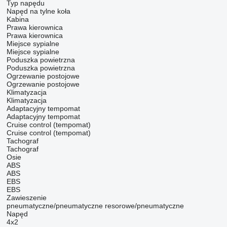
Typ napędu
Napęd na tylne koła
Kabina
Prawa kierownica
Prawa kierownica
Miejsce sypialne
Miejsce sypialne
Poduszka powietrzna
Poduszka powietrzna
Ogrzewanie postojowe
Ogrzewanie postojowe
Klimatyzacja
Klimatyzacja
Adaptacyjny tempomat
Adaptacyjny tempomat
Cruise control (tempomat)
Cruise control (tempomat)
Tachograf
Tachograf
Osie
ABS
ABS
EBS
EBS
Zawieszenie
pneumatyczne/pneumatyczne
resorowe/pneumatyczne
Napęd
4x2