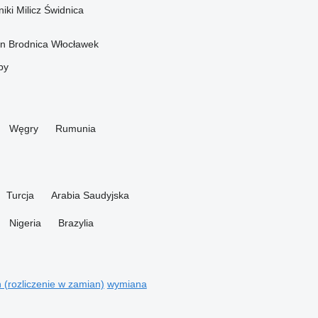
iki
Milicz
Świdnica
on
Brodnica
Włocławek
py
Węgry
Rumunia
Turcja
Arabia Saudyjska
Nigeria
Brazylia
n (rozliczenie w zamian)
wymiana