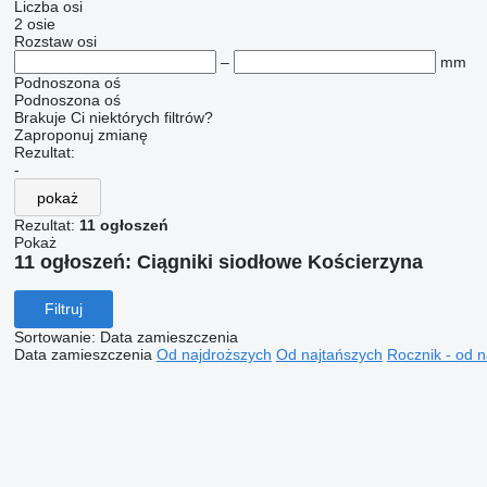
Liczba osi
2 osie
Rozstaw osi
–
mm
Podnoszona oś
Podnoszona oś
Brakuje Ci niektórych filtrów?
Zaproponuj zmianę
Rezultat:
-
pokaż
Rezultat:
11 ogłoszeń
Pokaż
11 ogłoszeń:
Ciągniki siodłowe Kościerzyna
Filtruj
Sortowanie
:
Data zamieszczenia
Data zamieszczenia
Od najdroższych
Od najtańszych
Rocznik - od 