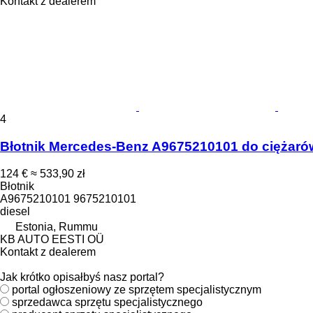
Kontakt z dealerem
4
Błotnik Mercedes-Benz A9675210101 do ciężarów
124 €
≈ 533,90 zł
Błotnik
A9675210101 9675210101
diesel
Estonia, Rummu
KB AUTO EESTI OÜ
Kontakt z dealerem
Jak krótko opisałbyś nasz portal?
portal ogłoszeniowy ze sprzętem specjalistycznym
sprzedawca sprzętu specjalistycznego