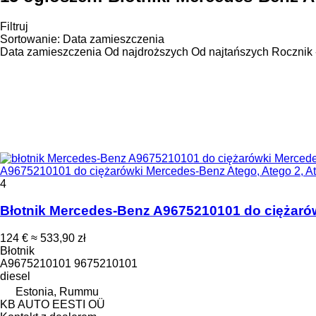
Filtruj
Sortowanie
:
Data zamieszczenia
Data zamieszczenia
Od najdroższych
Od najtańszych
Rocznik 
A9675210101 do ciężarówki Mercedes-Benz Atego, Atego 2, At
4
Błotnik Mercedes-Benz A9675210101 do ciężarów
124 €
≈ 533,90 zł
Błotnik
A9675210101 9675210101
diesel
Estonia, Rummu
KB AUTO EESTI OÜ