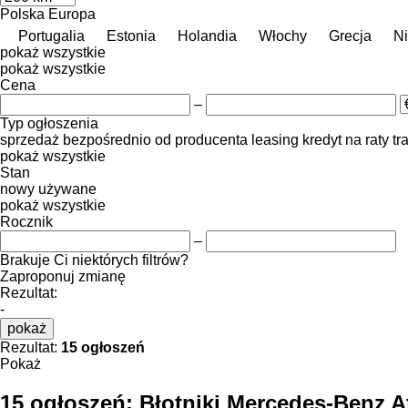
Polska
Europa
Portugalia
Estonia
Holandia
Włochy
Grecja
N
pokaż wszystkie
pokaż wszystkie
Cena
–
Typ ogłoszenia
sprzedaż
bezpośrednio od producenta
leasing
kredyt
na raty
tr
pokaż wszystkie
Stan
nowy
używane
pokaż wszystkie
Rocznik
–
Brakuje Ci niektórych filtrów?
Zaproponuj zmianę
Rezultat:
-
pokaż
Rezultat:
15 ogłoszeń
Pokaż
15 ogłoszeń:
Błotniki Mercedes-Benz A