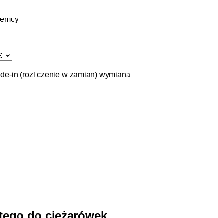
iemcy
ade-in (rozliczenie w zamian)
wymiana
tego do ciężarówek