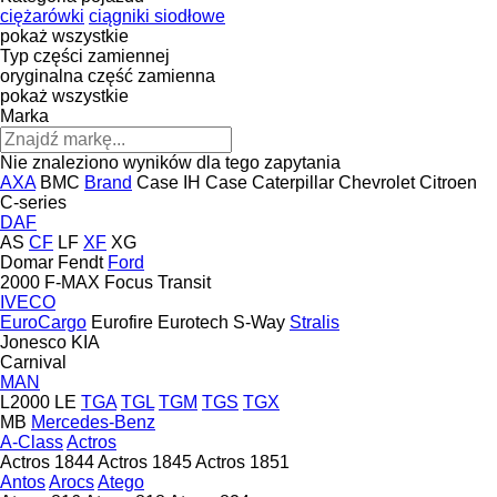
ciężarówki
ciągniki siodłowe
pokaż wszystkie
Typ części zamiennej
oryginalna część zamienna
pokaż wszystkie
Marka
Nie znaleziono wyników dla tego zapytania
AXA
BMC
Brand
Case IH
Case
Caterpillar
Chevrolet
Citroen
C-series
DAF
AS
CF
LF
XF
XG
Domar
Fendt
Ford
2000
F-MAX
Focus
Transit
IVECO
EuroCargo
Eurofire
Eurotech
S-Way
Stralis
Jonesco
KIA
Carnival
MAN
L2000
LE
TGA
TGL
TGM
TGS
TGX
MB
Mercedes-Benz
A-Class
Actros
Actros 1844
Actros 1845
Actros 1851
Antos
Arocs
Atego