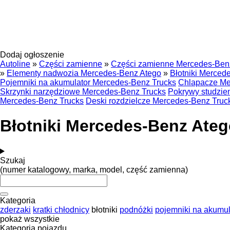
Dodaj ogłoszenie
Autoline
»
Części zamienne
»
Części zamienne Mercedes-Ben
»
Elementy nadwozia Mercedes-Benz Atego
»
Błotniki Merced
Pojemniki na akumulator Mercedes-Benz Trucks
Chlapacze Me
Skrzynki narzędziowe Mercedes-Benz Trucks
Pokrywy studzie
Mercedes-Benz Trucks
Deski rozdzielcze Mercedes-Benz Truc
Błotniki Mercedes-Benz Ateg
Szukaj
(numer katalogowy, marka, model, część zamienna)
Kategoria
zderzaki
kratki chłodnicy
błotniki
podnóżki
pojemniki na akumul
pokaż wszystkie
Kategoria pojazdu