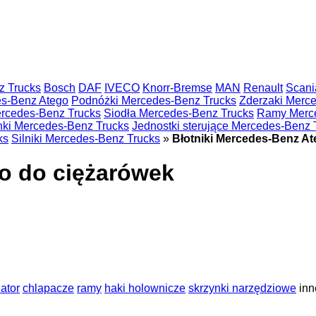
z Trucks
Bosch
DAF
IVECO
Knorr-Bremse
MAN
Renault
Scani
es-Benz Atego
Podnóżki Mercedes-Benz Trucks
Zderzaki Merc
rcedes-Benz Trucks
Siodła Mercedes-Benz Trucks
Ramy Merce
nki Mercedes-Benz Trucks
Jednostki sterujące Mercedes-Benz 
ks
Silniki Mercedes-Benz Trucks
»
Błotniki Mercedes-Benz At
o do ciężarówek
ator
chlapacze
ramy
haki holownicze
skrzynki narzędziowe
inn