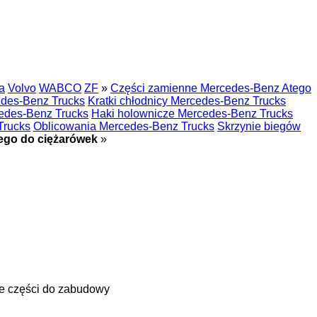
a
Volvo
WABCO
ZF
»
Części zamienne Mercedes-Benz Atego
edes-Benz Trucks
Kratki chłodnicy Mercedes-Benz Trucks
des-Benz Trucks
Haki holownicze Mercedes-Benz Trucks
Trucks
Oblicowania Mercedes-Benz Trucks
Skrzynie biegów
ego do ciężarówek
»
e części do zabudowy