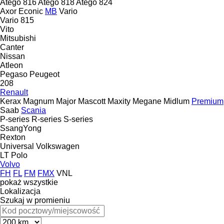
Atego 816
Atego 818
Atego 824
Axor
Econic
MB
Vario
Vario 815
Vito
Mitsubishi
Canter
Nissan
Atleon
Pegaso
Peugeot
208
Renault
Kerax
Magnum
Major
Mascott
Maxity
Megane
Midlum
Premium
Saab
Scania
P-series
R-series
S-series
SsangYong
Rexton
Universal
Volkswagen
LT
Polo
Volvo
FH
FL
FM
FMX
VNL
pokaż wszystkie
Lokalizacja
Szukaj w promieniu