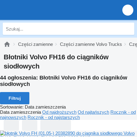
Części zamienne
Części zamienne Volvo Trucks
Czę
Błotniki Volvo FH16 do ciągników
siodłowych
44 ogłoszenia:
Błotniki Volvo FH16 do ciągników
siodłowych
Filtruj
Sortowanie
:
Data zamieszczenia
Data zamieszczenia
Od najdroższych
Od najtańszych
Rocznik - od
najnowszych
Rocznik - od najstarszych