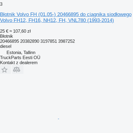
3
Błotnik Volvo FH (01.05-) 20466895 do ciągnika siodłowego
Volvo FH12, FH16, NH12, FH, VNL780 (1993-2014)
25 €
≈ 107,60 zł
Błotnik
20466895 20382890 3197851 3987252
diesel
Estonia, Tallinn
TruckParts Eesti OÜ
Kontakt z dealerem