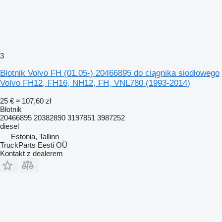
3
Błotnik Volvo FH (01.05-) 20466895 do ciągnika siodłowego
Volvo FH12, FH16, NH12, FH, VNL780 (1993-2014)
25 €
≈ 107,60 zł
Błotnik
20466895 20382890 3197851 3987252
diesel
Estonia, Tallinn
TruckParts Eesti OÜ
Kontakt z dealerem