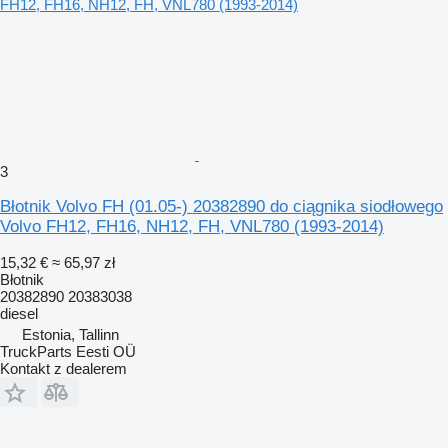
3
Błotnik Volvo FH (01.05-) 20382890 do ciągnika siodłowego
Volvo FH12, FH16, NH12, FH, VNL780 (1993-2014)
15,32 €
≈ 65,97 zł
Błotnik
20382890 20383038
diesel
Estonia, Tallinn
TruckParts Eesti OÜ
Kontakt z dealerem