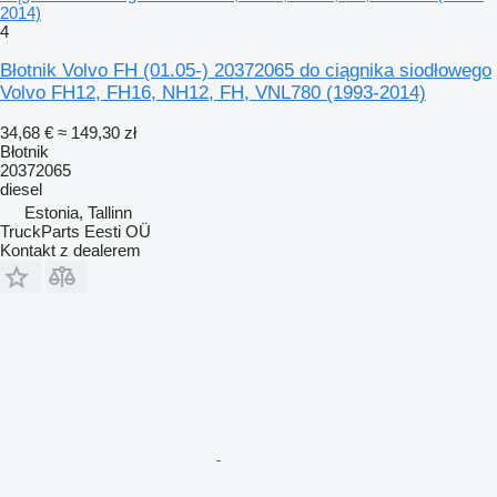
2014)
4
Błotnik Volvo FH (01.05-) 20372065 do ciągnika siodłowego
Volvo FH12, FH16, NH12, FH, VNL780 (1993-2014)
34,68 €
≈ 149,30 zł
Błotnik
20372065
diesel
Estonia, Tallinn
TruckParts Eesti OÜ
Kontakt z dealerem