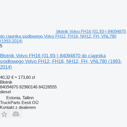
błotnik Volvo FH16 (01.93-) 84094870
do ciągnika siodłowego Volvo FH12, FH16, NH12, FH, VNL780
(1993-2014)
5
Błotnik Volvo FH16 (01.93-) 84094870 do ciągnika
siodłowego Volvo FH12, FH16, NH12, FH, VNL780 (1993-
2014)
40,32 €
≈ 173,60 zł
Błotnik
84094870 82980146 84228555
diesel
Estonia, Tallinn
TruckParts Eesti OÜ
Kontakt z dealerem