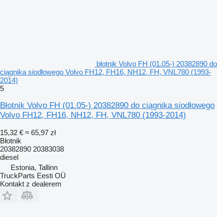
błotnik Volvo FH (01.05-) 20382890 do
ciągnika siodłowego Volvo FH12, FH16, NH12, FH, VNL780 (1993-
2014)
5
Błotnik Volvo FH (01.05-) 20382890 do ciągnika siodłowego
Volvo FH12, FH16, NH12, FH, VNL780 (1993-2014)
15,32 €
≈ 65,97 zł
Błotnik
20382890 20383038
diesel
Estonia, Tallinn
TruckParts Eesti OÜ
Kontakt z dealerem