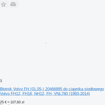
3
Błotnik Volvo FH (01.05-) 20466895 do ciągnika siodłowego
Volvo FH12, FH16, NH12, FH, VNL780 (1993-2014)
25 €
≈ 107,60 zł