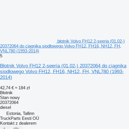
błotnik Volvo FH12 2-seeria (01.02-)
20372064 do ciągnika siodłowego Volvo FH12, FH16, NH12, FH,
VNL780 (1993-2014)
5
Błotnik Volvo FH12 2-seeria (01.02-) 20372064 do ciągnika
siodłowego Volvo FH12, FH16, NH12, FH, VNL780 (1993-
2014)
42,74 €
≈ 184 zł
Błotnik
Stan
nowy
20372064
diesel
Estonia, Tallinn
TruckParts Eesti OÜ
Kontakt z dealerem