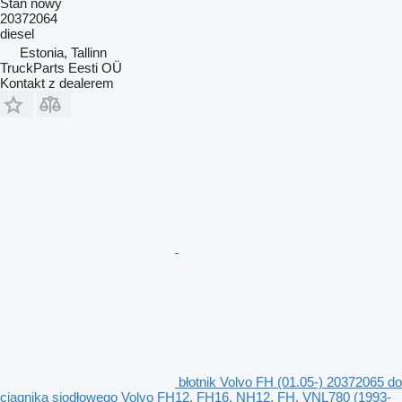
Stan
nowy
20372064
diesel
Estonia, Tallinn
TruckParts Eesti OÜ
Kontakt z dealerem
błotnik Volvo FH (01.05-) 20372065 do
ciągnika siodłowego Volvo FH12, FH16, NH12, FH, VNL780 (1993-