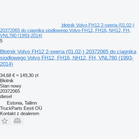
błotnik Volvo FH12 2-seeria (01.02-)
20372065 do ciągnika siodłowego Volvo FH12, FH16, NH12, FH,
VNL780 (1993-2014)
5
Błotnik Volvo FH12 2-seeria (01.02-) 20372065 do ciągnika
siodłowego Volvo FH12, FH16, NH12, FH, VNL780 (1993-
2014)
34,68 €
≈ 149,30 zł
Błotnik
Stan
nowy
20372065
diesel
Estonia, Tallinn
TruckParts Eesti OÜ
Kontakt z dealerem