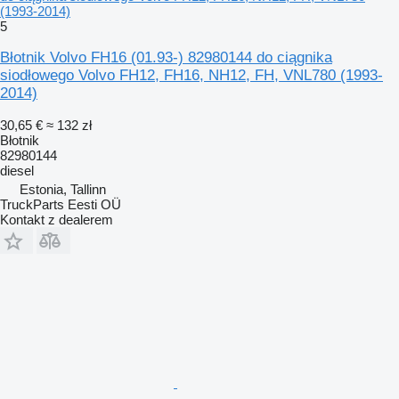
(1993-2014)
5
Błotnik Volvo FH16 (01.93-) 82980144 do ciągnika
siodłowego Volvo FH12, FH16, NH12, FH, VNL780 (1993-
2014)
30,65 €
≈ 132 zł
Błotnik
82980144
diesel
Estonia, Tallinn
TruckParts Eesti OÜ
Kontakt z dealerem