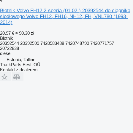
4
Błotnik Volvo FH12 2-seeria (01.02-) 20392544 do ciągnika
siodłowego Volvo FH12, FH16, NH12, FH, VNL780 (1993-
2014)
20,97 €
≈ 90,30 zł
Błotnik
20392544 20392599 7420583488 7420748790 7420771757
20722838
diesel
Estonia, Tallinn
TruckParts Eesti OÜ
Kontakt z dealerem