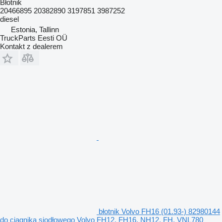
Błotnik
20466895 20382890 3197851 3987252
diesel
Estonia, Tallinn
TruckParts Eesti OÜ
Kontakt z dealerem
błotnik Volvo FH16 (01.93-) 82980144
do ciągnika siodłowego Volvo FH12, FH16, NH12, FH, VNL780