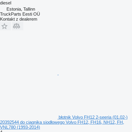
diesel
Estonia, Tallinn
TruckParts Eesti OÜ
Kontakt z dealerem
błotnik Volvo FH12 2-seeria (01.02-)
20392544 do ciągnika siodłowego Volvo FH12, FH16, NH12, FH,
VNL780 (1993-2014)