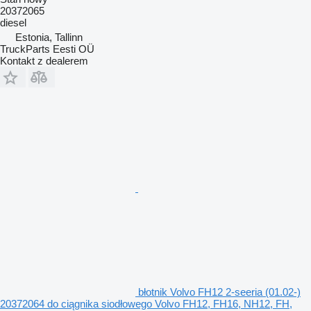
20372065
diesel
Estonia, Tallinn
TruckParts Eesti OÜ
Kontakt z dealerem
błotnik Volvo FH12 2-seeria (01.02-)
20372064 do ciągnika siodłowego Volvo FH12, FH16, NH12, FH,