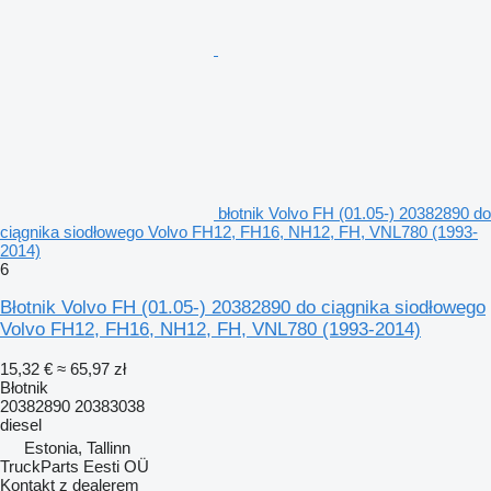
błotnik Volvo FH (01.05-) 20382890 do
ciągnika siodłowego Volvo FH12, FH16, NH12, FH, VNL780 (1993-
2014)
6
Błotnik Volvo FH (01.05-) 20382890 do ciągnika siodłowego
Volvo FH12, FH16, NH12, FH, VNL780 (1993-2014)
15,32 €
≈ 65,97 zł
Błotnik
20382890 20383038
diesel
Estonia, Tallinn
TruckParts Eesti OÜ
Kontakt z dealerem