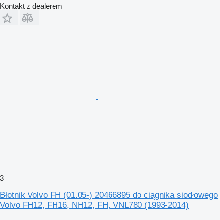
Kontakt z dealerem
3
Błotnik Volvo FH (01.05-) 20466895 do ciągnika siodłowego
Volvo FH12, FH16, NH12, FH, VNL780 (1993-2014)