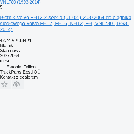
VNL780 (1993-2014)
5
Błotnik Volvo FH12 2-seeria (01.02-) 20372064 do ciągnika
siodłowego Volvo FH12, FH16, NH12, FH, VNL780 (1993-
2014)
42,74 €
≈ 184 zł
Błotnik
Stan
nowy
20372064
diesel
Estonia, Tallinn
TruckParts Eesti OÜ
Kontakt z dealerem