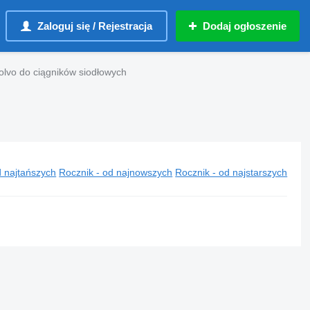
Zaloguj się / Rejestracja
Dodaj ogłoszenie
Volvo do ciągników siodłowych
 najtańszych
Rocznik - od najnowszych
Rocznik - od najstarszych