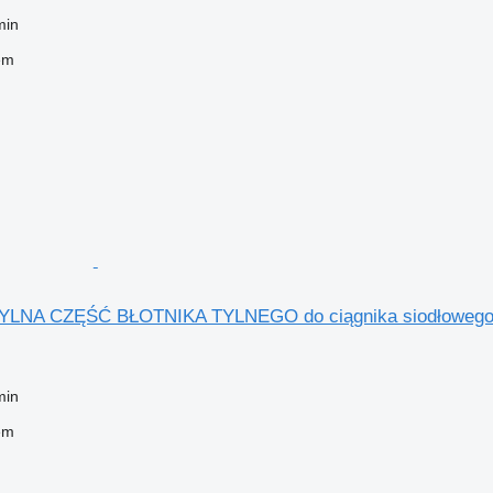
min
em
YLNA CZĘŚĆ BŁOTNIKA TYLNEGO do ciągnika siodłowego V
min
em