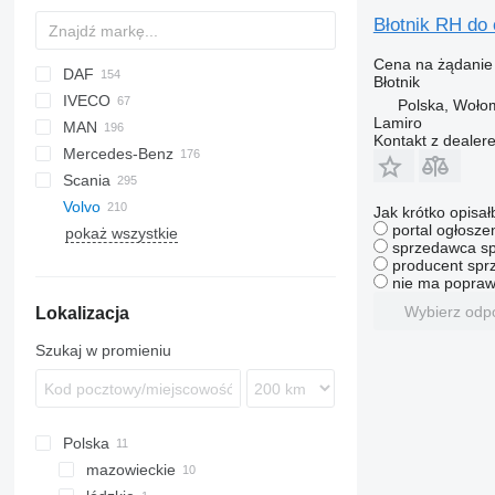
Błotnik RH do
Cena na żądanie
DAF
Błotnik
IVECO
CF
F-MAX
Polska, Woło
Lamiro
MAN
LF
S-Way
Kontakt z dealer
Mercedes-Benz
XF
Stralis
TGA
Scania
XG
Trakker
TGL
Actros
Canter
Kerax
Volvo
X-Way
TGM
Antos
Magnum
G-series
Jak krótko opisał
portal ogłosze
pokaż wszystkie
TGS
Arocs
Midlum
P-series
FE
sprzedawca sp
TGX
Atego
Premium
R-series
FH
FE 280
producent sprz
nie ma popraw
Axor
FL
FH12
Wybierz odp
Lokalizacja
Econic
FM
FH13
FL6
FMX
FH16
FL7
FM7
FL6 11
Szukaj w promieniu
VNL
FH 440
FL10
FM9
FL6 14
FL12
FM12
FL240
Polska
FL 280
mazowieckie
FL611