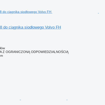
08 do ciągnika siodłowego Volvo FH
ałów
KA Z OGRANICZONĄ ODPOWIEDZIALNOŚCIĄ
em