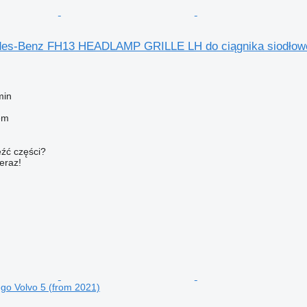
des-Benz FH13 HEADLAMP GRILLE LH do ciągnika siodłowe
min
em
źć części?
teraz!
ego Volvo 5 (from 2021)