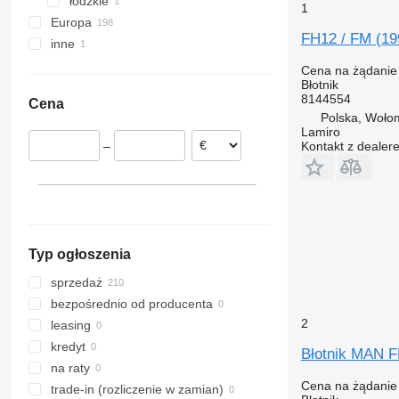
łódzkie
Wołomin
FL614
1
Europa
Michałów
FH12 / FM (19
inne
Estonia
Holandia
Ukraina
Cena na żądanie
Błotnik
Rumunia
8144554
Cena
Portugalia
Polska, Woło
Belgia
Lamiro
–
Kontakt z dealer
Litwa
Włochy
Dania
Typ ogłoszenia
sprzedaż
bezpośrednio od producenta
2
leasing
kredyt
Błotnik MAN F
na raty
Cena na żądanie
trade-in (rozliczenie w zamian)