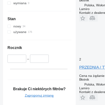
Błotnik
wymiana
Polska, Woło
Lamiro
Kontakt z dealer
Stan
nowy
używane
Rocznik
–
2
PRZEDNIA / T
Cena na żądanie
Błotnik
Polska, Woło
Lamiro
Brakuje Ci niektórych filtrów?
Kontakt z dealer
Zaproponuj zmianę