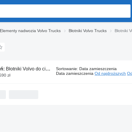
Elementy nadwozia Volvo Trucks
Błotniki Volvo Trucks
Błotniki 
eń:
Błotniki Volvo do ciągników siodłowych
Sortowanie
:
Data zamieszczenia
Data zamieszczenia
Od najdroższych
Od
 690 zł