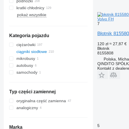
podnóżki
kratki chłodnicy
pokaż wszystkie
Volvo FH
7
Błotnik 81558
Kategoria pojazdu
120 zł
≈ 27,87 €
ciężarówki
Błotnik
ciągniki siodłowe
8155808
mikrobusy
Polska, Mich
QINDITO SPÓŁ
autobusy
Kontakt z dealer
samochody
Typ części zamiennej
oryginalna część zamienna
analogiczny
5
Marka