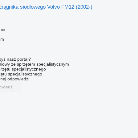
 ciągnika siodłowego Volvo FM12 (2002-)
min
em
byś nasz portal?
niowy ze sprzętem specjalistycznym
rzętu specjalistycznego
ętu specjalistycznego
nej odpowiedzi
owiedź