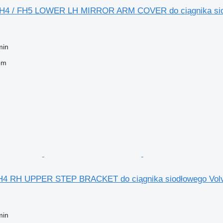
FH4 / FH5 LOWER LH MIRROR ARM COVER do ciągnika siod
min
em
H4 RH UPPER STEP BRACKET do ciągnika siodłowego Volv
min