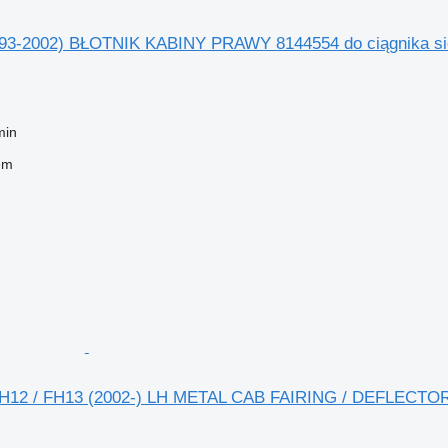
93-2002) BŁOTNIK KABINY PRAWY 8144554 do ciągnika sio
min
em
H12 / FH13 (2002-) LH METAL CAB FAIRING / DEFLECTOR d