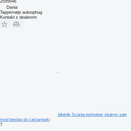
2599546
Dania
Tappernøje autoophug
Kontakt z dealerem
błotnik Scania twinsteer skærm sæt
med beslag do ciężarówki
7