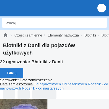
Części zamienne
Elementy nadwozia
Błotniki
Błotn
Błotniki z Danii dla pojazdów
użytkowych
22 ogłoszenia:
Błotniki z Danii
Filtruj
Sortowanie
:
Data zamieszczenia
Data zamieszczenia
Od najdroższych
Od najtańszych
Rocznik - od
najnowszych
Rocznik - od najstarszych