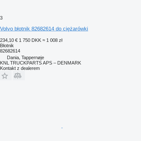
3
Volvo błotnik 82682614 do ciężarówki
234,10 €
1 750 DKK
≈ 1 008 zł
Błotnik
82682614
Dania, Tappernøje
KNL TRUCKPARTS APS – DENMARK
Kontakt z dealerem