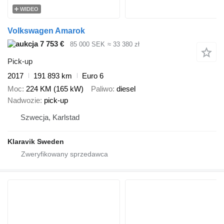
WIDEO
Volkswagen Amarok
7 753 €
85 000 SEK
≈ 33 380 zł
Pick-up
2017
191 893 km
Euro 6
Moc
224 KM (165 kW)
Paliwo
diesel
Nadwozie
pick-up
Szwecja, Karlstad
Klaravik Sweden