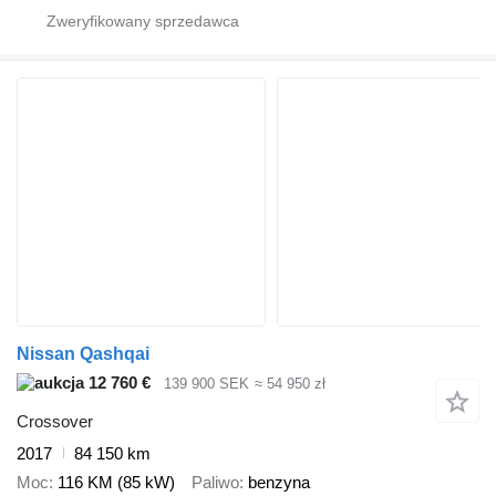
Nissan Qashqai
12 760 €
139 900 SEK
≈ 54 950 zł
Crossover
2017
84 150 km
Moc
116 KM (85 kW)
Paliwo
benzyna