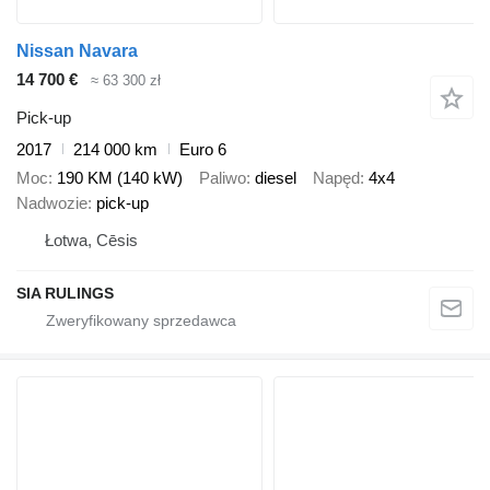
Nissan Navara
14 700 €
≈ 63 300 zł
Pick-up
2017
214 000 km
Euro 6
Moc
190 KM (140 kW)
Paliwo
diesel
Napęd
4x4
Nadwozie
pick-up
Łotwa, Cēsis
SIA RULINGS