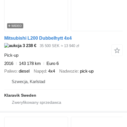
WIDEO
Mitsubishi L200 Dubbelhytt 4x4
3 238 €
35 500 SEK
≈ 13 940 zł
Pick-up
2016
143 178 km
Euro 6
Paliwo
diesel
Napęd
4x4
Nadwozie
pick-up
Szwecja, Karlstad
Klaravik Sweden