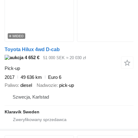
WIDEO
Toyota Hilux 4wd D-cab
4 652 €
51 000 SEK
≈ 20 030 zł
Pick-up
2017
49 636 km
Euro 6
Paliwo
diesel
Nadwozie
pick-up
Szwecja, Karlstad
Klaravik Sweden