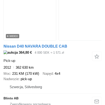
WIDEO
Nissan D40 NAVARA DOUBLE CAB
364,80 €
4 000 SEK
≈ 1 571 zł
Pick-up
2012
362 630 km
Moc
231 KM (170 kW)
Napęd
4x4
Nadwozie
pick-up
Szwecja, Sölvesborg
Blinto AB