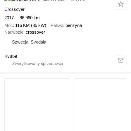
Crossover
2017
86 960 km
Moc
116 KM (85 kW)
Paliwo
benzyna
Nadwozie
crossover
Szwecja, Svedala
Kvdbil