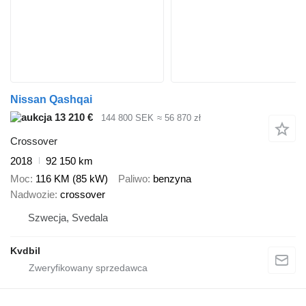
Nissan Qashqai
13 210 €
144 800 SEK
≈ 56 870 zł
Crossover
2018
92 150 km
Moc
116 KM (85 kW)
Paliwo
benzyna
Nadwozie
crossover
Szwecja, Svedala
Kvdbil