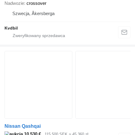
Nadwozie
crossover
Szwecja, Åkersberga
Kvdbil
Nissan Qashqai
10 530 €
115 500 SEK
≈ 45 360 zł