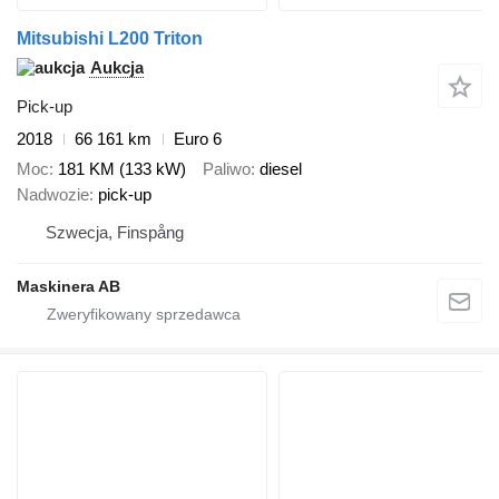
Mitsubishi L200 Triton
Aukcja
Pick-up
2018
66 161 km
Euro 6
Moc
181 KM (133 kW)
Paliwo
diesel
Nadwozie
pick-up
Szwecja, Finspång
Maskinera AB