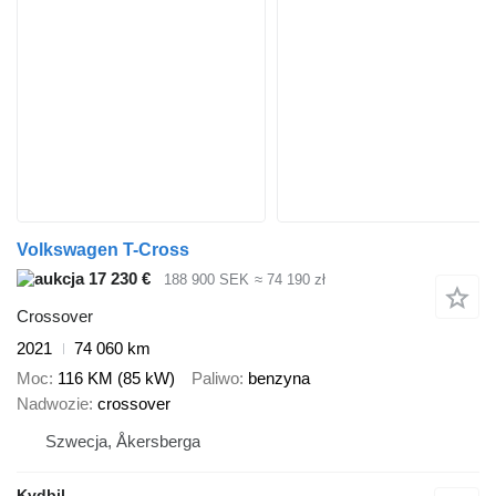
Volkswagen T-Cross
17 230 €
188 900 SEK
≈ 74 190 zł
Crossover
2021
74 060 km
Moc
116 KM (85 kW)
Paliwo
benzyna
Nadwozie
crossover
Szwecja, Åkersberga
Kvdbil