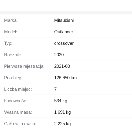
Marka:
Mitsubishi
Model:
Outlander
Typ:
crossover
Rocznik:
2020
Pierwsza rejestracja:
2021-03
Przebieg:
126 950 km
Liczba miejsc:
7
Ładowność:
534 kg
Własna masa:
1 691 kg
Całkowita masa:
2 225 kg