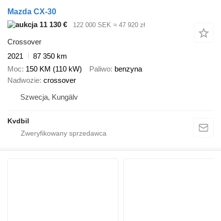
Mazda CX-30
11 130 €
122 000 SEK
≈ 47 920 zł
Crossover
2021
87 350 km
Moc
150 KM (110 kW)
Paliwo
benzyna
Nadwozie
crossover
Szwecja, Kungälv
Kvdbil