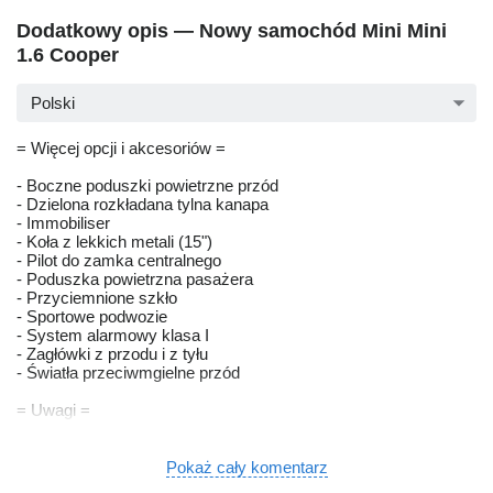
Dodatkowy opis — Nowy samochód Mini Mini
1.6 Cooper
Polski
= Więcej opcji i akcesoriów =
- Boczne poduszki powietrzne przód
- Dzielona rozkładana tylna kanapa
- Immobiliser
- Koła z lekkich metali (15")
- Pilot do zamka centralnego
- Poduszka powietrzna pasażera
- Przyciemnione szkło
- Sportowe podwozie
- System alarmowy klasa I
- Zagłówki z przodu i z tyłu
- Światła przeciwmgielne przód
= Uwagi =
Personenauto, Mini, 1.6 Cooper, 2002
Pokaż cały komentarz
Dit voertuig maakt deel uit van een online veiling.