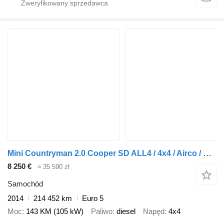
Mini Countryman 2.0 Cooper SD ALL4 / 4x4 / Airco / Navi / Special / A
8 250 €
≈ 35 590 zł
Samochód
2014
214 452 km
Euro 5
Moc
143 KM (105 kW)
Paliwo
diesel
Napęd
4x4