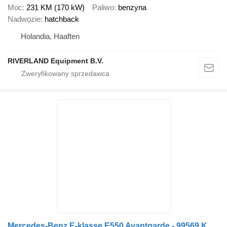
Moc
231 KM (170 kW)
Paliwo
benzyna
Nadwozie
hatchback
Holandia, Haaften
RIVERLAND Equipment B.V.
Mercedes-Benz E-klasse E550 Avantgarde - 99569 Km - ONLINE AUCTION