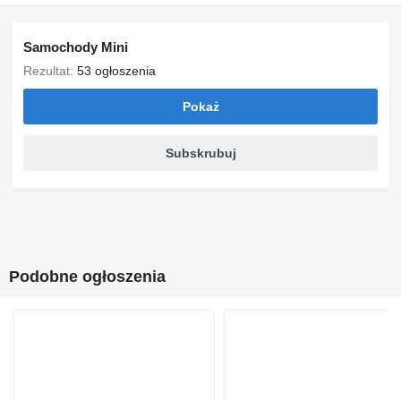
Bekijk de locatie, start- en eindtijd en alle details op onze
website.
Tijdens de veiling kunnen foto’s, video’s en de omschrijving
Samochody Mini
worden aangevuld.
Rezultat:
53 ogłoszenia
Gratis registreren = direct meebieden. Jij bepaalt wat je betaalt.
Pokaż
Hoofdkantoor
Onlineveilingmeester.nl B.V.
De Hallen 1, 9723 TW Groningen
Subskrubuj
+31 (0)50-800 9120
info@onlineveilingmeester.nl
= Więcej informacji =
Informacje ogólne
Kształt karoserii: Hatchback (3-drs)
Kod modelu: R50
Podobne ogłoszenia
Informacje techniczne
Moment obrotowy: 150 Nm
Liczba cylindrów: 4
Największa prędkość: 185 km/h
Wymiary
Wysokość: 1408 cm