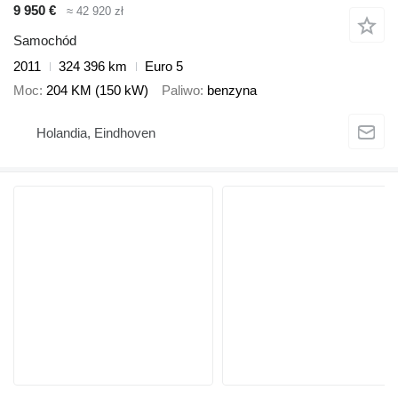
9 950 €
≈ 42 920 zł
Samochód
2011
324 396 km
Euro 5
Moc
204 KM (150 kW)
Paliwo
benzyna
Holandia, Eindhoven