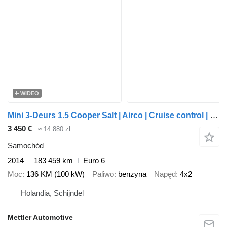
WIDEO
Mini 3-Deurs 1.5 Cooper Salt | Airco | Cruise control | Stoelverwarmi
3 450 €
≈ 14 880 zł
Samochód
2014
183 459 km
Euro 6
Moc
136 KM (100 kW)
Paliwo
benzyna
Napęd
4x2
Holandia, Schijndel
Mettler Automotive