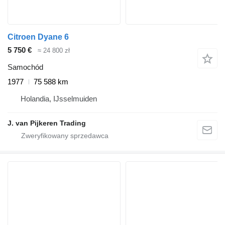
Citroen Dyane 6
5 750 €
≈ 24 800 zł
Samochód
1977
75 588 km
Holandia, IJsselmuiden
J. van Pijkeren Trading