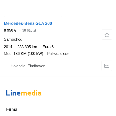
Mercedes-Benz GLA 200
8 950 €
≈ 38 610 zł
Samochód
2014
233 805 km
Euro 6
Moc
136 KM (100 kW)
Paliwo
diesel
Holandia, Eindhoven
Firma