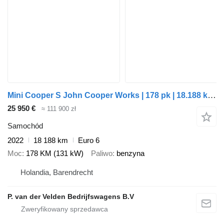
Mini Cooper S John Cooper Works | 178 pk | 18.188 km | 2022 |
25 950 €
≈ 111 900 zł
Samochód
2022
18 188 km
Euro 6
Moc
178 KM (131 kW)
Paliwo
benzyna
Holandia, Barendrecht
P. van der Velden Bedrijfswagens B.V