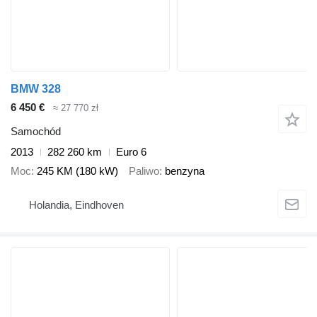
BMW 328
6 450 €
≈ 27 770 zł
Samochód
2013
282 260 km
Euro 6
Moc
245 KM (180 kW)
Paliwo
benzyna
Holandia, Eindhoven