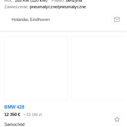
Moc
163 KM (120 kW)
Paliwo
benzyna
Zawieszenie
pneumatyczne/pneumatyczne
Holandia, Eindhoven
BMW 428
12 350 €
≈ 53 180 zł
Samochód