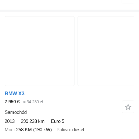
BMW X3
7 950 €
≈ 34 230 zł
Samochód
2013
299 233 km
Euro 5
Moc
258 KM (190 kW)
Paliwo
diesel