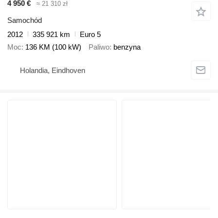
4 950 €
≈ 21 310 zł
Samochód
2012
335 921 km
Euro 5
Moc
136 KM (100 kW)
Paliwo
benzyna
Holandia, Eindhoven