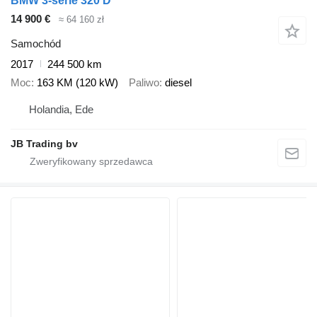
BMW 3-serie 320 D
14 900 €
≈ 64 160 zł
Samochód
2017
244 500 km
Moc
163 KM (120 kW)
Paliwo
diesel
Holandia, Ede
JB Trading bv