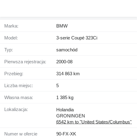
Marka:
BMW
Model:
3-serie Coupé 323Ci
Typ:
samochód
Pierwsza rejestracja:
2000-08
Przebieg:
314 863 km
Liczba miejsc:
5
Własna masa:
1 385 kg
Lokalizacja:
Holandia
GRONINGEN
6542 km to "United States/Columbus"
Numer w ofercie
90-FX-XK