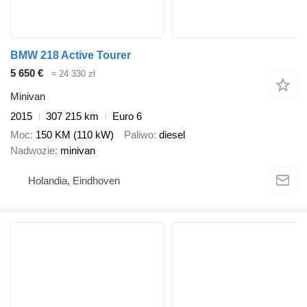
BMW 218 Active Tourer
5 650 €
≈ 24 330 zł
Minivan
2015
307 215 km
Euro 6
Moc
150 KM (110 kW)
Paliwo
diesel
Nadwozie
minivan
Holandia, Eindhoven