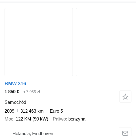
BMW 316
1 850 €
≈ 7 966 zł
Samochód
2009
312 463 km
Euro 5
Moc
122 KM (90 kW)
Paliwo
benzyna
Holandia, Eindhoven