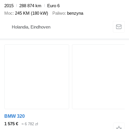
2015
288 874 km
Euro 6
Moc
245 KM (180 kW)
Paliwo
benzyna
Holandia, Eindhoven
BMW 320
1 575 €
≈ 6 782 zł