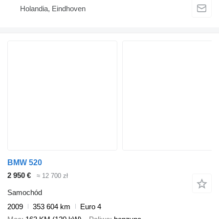
Holandia, Eindhoven
BMW 520
2 950 €
≈ 12 700 zł
Samochód
2009
353 604 km
Euro 4