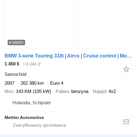
WIDEO
BMW 3-serie Touring 318i | Airco | Cruise control | Motor probleem |
1 450 €
≈ 6 244 zł
Samochód
2007
262 380 km
Euro 4
Moc
143 KM (105 kW)
Paliwo
benzyna
Napęd
4x2
Holandia, Schijndel
Mettler Automotive