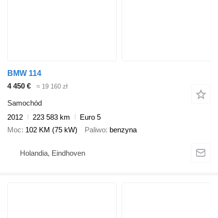
BMW 114
4 450 €
≈ 19 160 zł
Samochód
2012
223 583 km
Euro 5
Moc
102 KM (75 kW)
Paliwo
benzyna
Holandia, Eindhoven