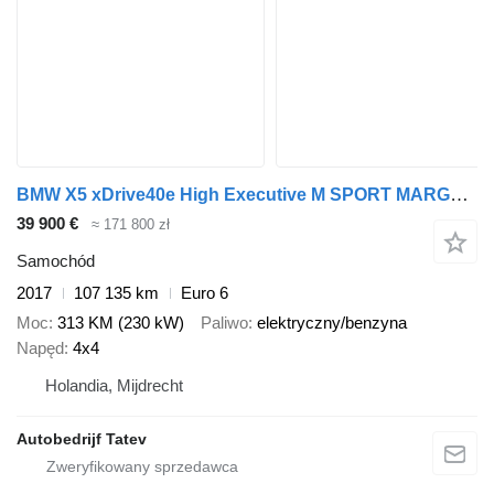
BMW X5 xDrive40e High Executive M SPORT MARGE AUTO
39 900 €
≈ 171 800 zł
Samochód
2017
107 135 km
Euro 6
Moc
313 KM (230 kW)
Paliwo
elektryczny/benzyna
Napęd
4x4
Holandia, Mijdrecht
Autobedrijf Tatev