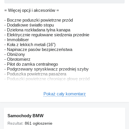
= Więcej opcji i akcesoriów =
- Boczne poduszki powietrzne przód
- Dodatkowe światło stopu
- Dzielona rozkładana tylna kanapa
- Elektrycznie regulowane siedzenia przednie
- Immobiliser
- Koła z lekkich metali (16")
- Napinacze pasów bezpieczeństwa
- Obniżony
- Obrotomierz
- Pilot do zamka centralnego
- Podgrzewany spryskiwacz przedniej szyby
- Poduszka powietrzna pasażera
- Poduszki powietrzne chroniące głowę przód
- Podłokietnik tył
- Przyciemnione szkło
- Radio / odtwarzacz kasetowy
Pokaż cały komentarz
- Skórzana kierownica
- Sportowe podwozie
- System alarmowy klasa I
- Termometr zewnętrzny
Samochody BMW
- Zagłówki z przodu i z tyłu
- Światła przeciwmgielne przód
Rezultat:
861 ogłoszenie