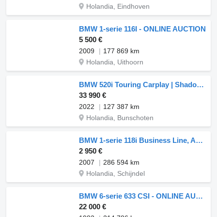
Holandia, Eindhoven
BMW 1-serie 116I - ONLINE AUCTION
5 500 €
2009
177 869 km
Holandia, Uithoorn
BMW 520i Touring Carplay | Shadow line | M sportpakket | Laser Led
33 990 €
2022
127 387 km
Holandia, Bunschoten
BMW 1-serie 118i Business Line, Apple carplay, Panoramadak, Cruise c
2 950 €
2007
286 594 km
Holandia, Schijndel
BMW 6-serie 633 CSI - ONLINE AUCTION
22 000 €