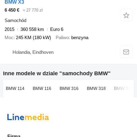
BMW X3
6 450 €
≈ 27 770 zł
Samochód
2015
360 558 km
Euro 6
Moc
245 KM (180 kW)
Paliwo
benzyna
Holandia, Eindhoven
Inne modele w dziale "samochody BMW"
BMW 114
BMW 116
BMW 316
BMW 318
BMW 320
Firma