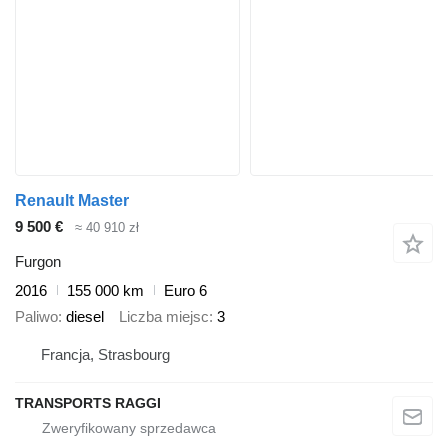
Renault Master
9 500 €
≈ 40 910 zł
Furgon
2016
155 000 km
Euro 6
Paliwo
diesel
Liczba miejsc
3
Francja, Strasbourg
TRANSPORTS RAGGI