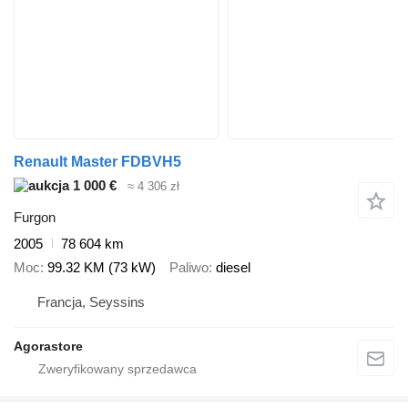
Renault Master FDBVH5
1 000 €
≈ 4 306 zł
Furgon
2005
78 604 km
Moc
99.32 KM (73 kW)
Paliwo
diesel
Francja, Seyssins
Agorastore