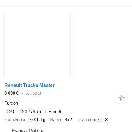
Renault Trucks Master
9 000 €
≈ 38 750 zł
Furgon
2020
124 774 km
Euro 6
Ładowność
3 000 kg
Napęd
4x2
Liczba miejsc
3
Francja, Poitiers