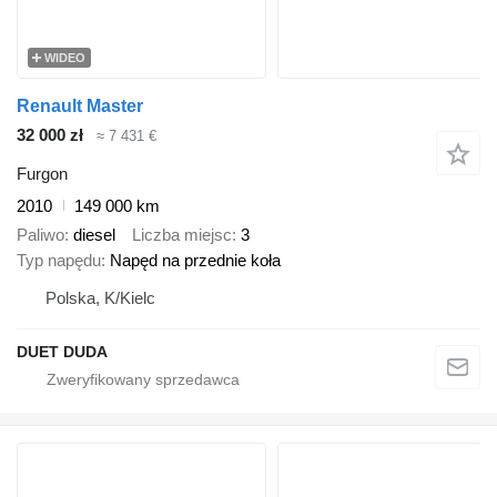
WIDEO
Renault Master
32 000 zł
≈ 7 431 €
Furgon
2010
149 000 km
Paliwo
diesel
Liczba miejsc
3
Typ napędu
Napęd na przednie koła
Polska, K/Kielc
DUET DUDA