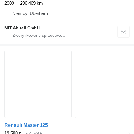
2009
296 469 km
Niemcy, Überherrn
MIT Abuali GmbH
Renault Master 125
19 500 zł
≈ 4 529 €