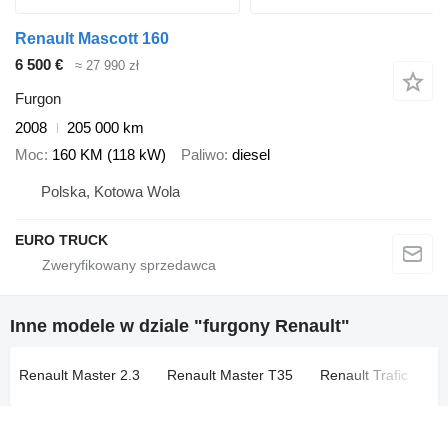
Renault Mascott 160
6 500 €
≈ 27 990 zł
Furgon
2008
205 000 km
Moc
160 KM (118 kW)
Paliwo
diesel
Polska, Kotowa Wola
EURO TRUCK
Inne modele w dziale "furgony Renault"
Renault Master 2.3
Renault Master T35
Renault Trafic
Re