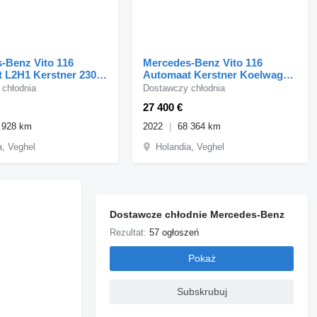
-Benz Vito 116
Mercedes-Benz Vito 116
 L2H1 Kerstner 230v
Automaat Kerstner Koelwagen
Airco Cruise Camera
L2H1 Airco Cruise Camera Eu
chłodnia
Dostawczy chłodnia
27 400 €
 928 km
2022
68 364 km
a, Veghel
Holandia, Veghel
Dostawcze chłodnie Mercedes-Benz
Rezultat:
57 ogłoszeń
Pokaż
Subskrubuj