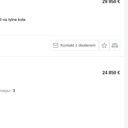
29 950 €
 na tylne koła
Kontakt z dealerem
24 850 €
miejsc
3