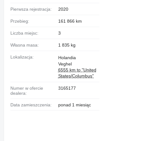
Pierwsza rejestracja:
2020
Przebieg:
161 866 km
Liczba miejsc:
3
Własna masa:
1 835 kg
Lokalizacja:
Holandia
Veghel
6555 km to "United
States/Columbus"
Numer w ofercie
3165177
dealera:
Data zamieszczenia:
ponad 1 miesiąc