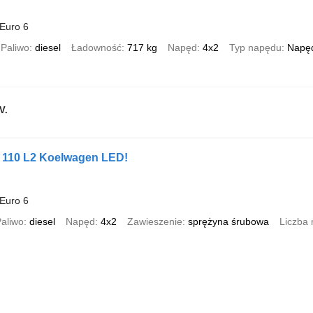
Euro 6
Paliwo
diesel
Ładowność
717 kg
Napęd
4x2
Typ napędu
Napęd
V.
 110 L2 Koelwagen LED!
Euro 6
aliwo
diesel
Napęd
4x2
Zawieszenie
sprężyna śrubowa
Liczba 