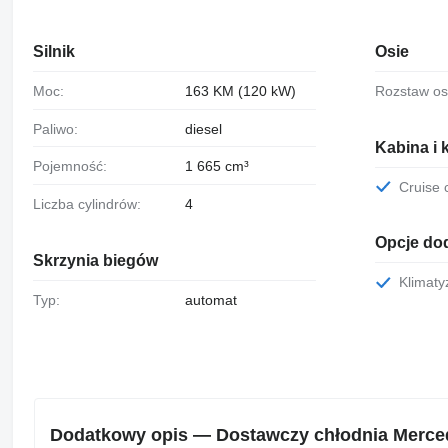
Silnik
Osie
Moc:
163 KM (120 kW)
Rozstaw os
Paliwo:
diesel
Kabina i 
Pojemność:
1 665 cm³
Cruise
Liczba cylindrów:
4
Opcje do
Skrzynia biegów
Klimat
Typ:
automat
Dodatkowy opis — Dostawczy chłodnia Merced