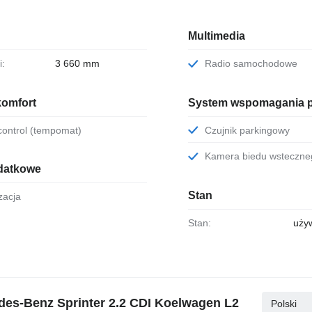
Multimedia
i:
3 660 mm
Radio samochodowe
komfort
System wspomagania 
 control (tempomat)
Czujnik parkingowy
Kamera biedu wsteczne
datkowe
Stan
yzacja
Stan:
uży
es-Benz Sprinter 2.2 CDI Koelwagen L2
Polski