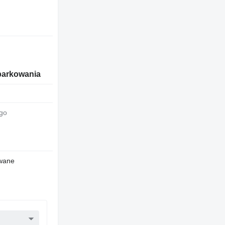
parkowania
go
wane