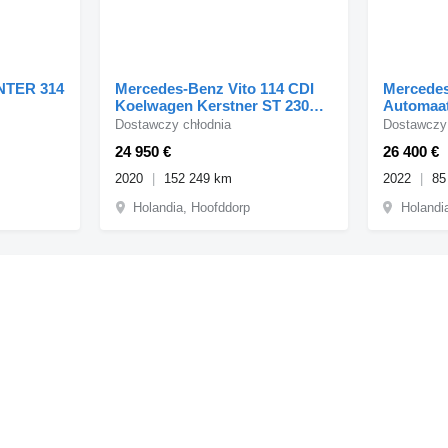
NTER 314
Mercedes-Benz Vito 114 CDI
Mercedes
Koelwagen Kerstner ST 230V
Automaat
0'C Euro 6
Stekker 
Dostawczy chłodnia
Dostawczy 
24 950 €
26 400 €
2020
152 249 km
2022
85
Holandia, Hoofddorp
Holandi