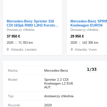
Mercedes-Benz Sprinter 316
Mercedes-Benz SPRI
CDI 163pk RWD L2H2 Kerstner
Koelwagen EURO6
Koelwagen 12V + 230V Na
Dostawczy chłodnia
Dostawczy chłodnia
37 950 €
29 950 €
2020
71 353 km
2020
142 306 km
Holandia, Leerdam
Holandia, Vuren
1/33
Marka:
Mercedes-Benz
Model:
Sprinter 2.2 CDI
Koelwagen L2 EU6
AUT.
Typ:
dostawczy chłodnia
Rocznik:
2020