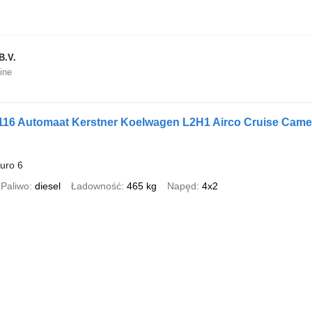
B.V.
ine
116 Automaat Kerstner Koelwagen L2H1 Airco Cruise Came
uro 6
Paliwo
diesel
Ładowność
465 kg
Napęd
4x2