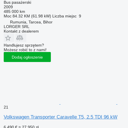
Bus pasażerski
2009
485 000 km
Moc
84.32 KM (61.98 kW)
Liczba miejsc
9
Rumunia, Tarcea, Bihor
LORGER SRL
Kontakt z dealerem
Handlujesz sprzętem?
Możesz robić to z nami!
Dodaj ogłoszenie
21
Volkswagen Transporter Caravelle T5, 2.5 TDI 96 kW
6 490 €
≈ 27 950 zł