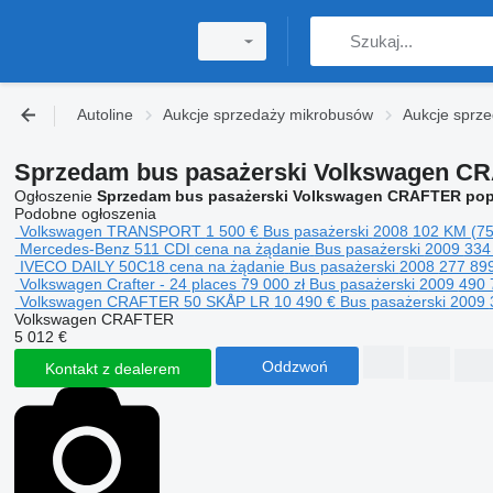
Autoline
Aukcje sprzedaży mikrobusów
Aukcje sprz
Sprzedam bus pasażerski Volkswagen CR
Ogłoszenie
Sprzedam bus pasażerski Volkswagen CRAFTER pop
Podobne ogłoszenia
Volkswagen TRANSPORT
1 500 €
Bus pasażerski
2008
102 KM (7
Mercedes-Benz 511 CDI
cena na żądanie
Bus pasażerski
2009
334
IVECO DAILY 50C18
cena na żądanie
Bus pasażerski
2008
277 89
Volkswagen Crafter - 24 places
79 000 zł
Bus pasażerski
2009
490
Volkswagen CRAFTER 50 SKÅP LR
10 490 €
Bus pasażerski
2009
Volkswagen CRAFTER
5 012 €
Oddzwoń
Kontakt z dealerem