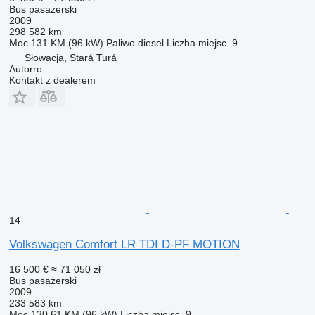
Bus pasażerski
2009
298 582 km
Moc
131 KM (96 kW)
Paliwo
diesel
Liczba miejsc
9
Słowacja, Stará Turá
Autorro
Kontakt z dealerem
14
Volkswagen Comfort LR TDI D-PF MOTION
16 500 €
≈ 71 050 zł
Bus pasażerski
2009
233 583 km
Moc
130.61 KM (96 kW)
Liczba miejsc
9