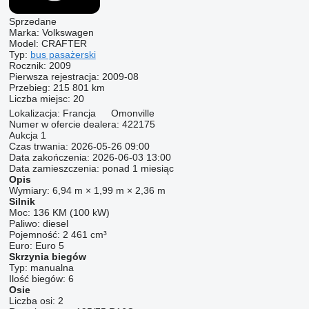
Sprzedane
Marka:
Volkswagen
Model:
CRAFTER
Typ:
bus pasażerski
Rocznik:
2009
Pierwsza rejestracja:
2009-08
Przebieg:
215 801 km
Liczba miejsc:
20
Lokalizacja:
Francja
Omonville
Numer w ofercie dealera:
422175
Aukcja
1
Czas trwania:
2026-05-26 09:00
Data zakończenia:
2026-06-03 13:00
Data zamieszczenia:
ponad 1 miesiąc
Opis
Wymiary:
6,94 m × 1,99 m × 2,36 m
Silnik
Moc:
136 KM (100 kW)
Paliwo:
diesel
Pojemność:
2 461 cm³
Euro:
Euro 5
Skrzynia biegów
Typ:
manualna
Ilość biegów:
6
Osie
Liczba osi:
2