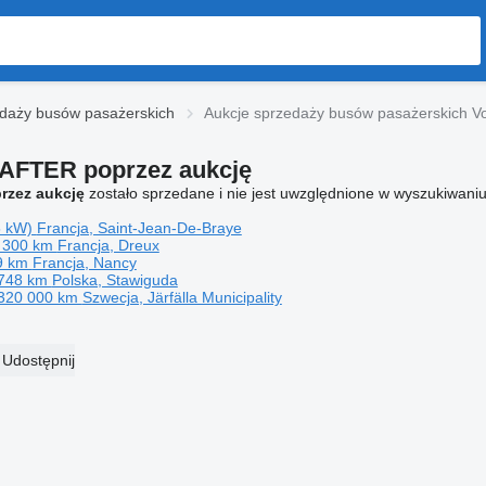
edaży busów pasażerskich
Aukcje sprzedaży busów pasażerskich V
AFTER poprzez aukcję
rzez aukcję
zostało sprzedane i nie jest uwzględnione w wyszukiwaniu
5 kW)
Francja, Saint-Jean-De-Braye
 300 km
Francja, Dreux
9 km
Francja, Nancy
 748 km
Polska, Stawiguda
320 000 km
Szwecja, Järfälla Municipality
Udostępnij