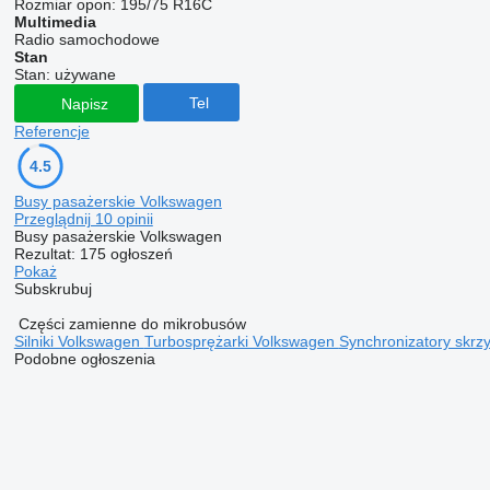
Rozmiar opon:
195/75 R16C
Multimedia
Radio samochodowe
Stan
Stan:
używane
Tel
Napisz
Referencje
4.5
Busy pasażerskie Volkswagen
Przeglądnij 10 opinii
Busy pasażerskie Volkswagen
Rezultat:
175 ogłoszeń
Pokaż
Subskrubuj
Części zamienne do mikrobusów
Silniki Volkswagen
Turbosprężarki Volkswagen
Synchronizatory skrz
Podobne ogłoszenia